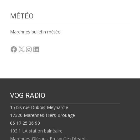
MÉTÉO
Marennes bulletin météo
Facebook
X
Instagram
LinkedIn
VOG RADIO
15 bis rue Dubois-Meynardie
17320 Marennes-Hiers-Brouage
05 17 25 36 90
103.1 LA station balnéaire
Marennes-Oléron - Presqu'île d'Arvert