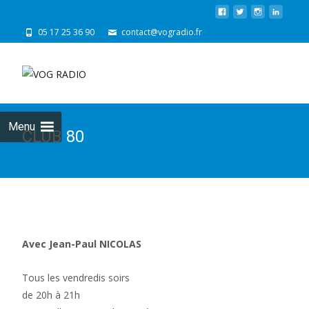
05 17 25 36 90
contact@vogradio.fr
Skip
to
cont
Menu
CLUB 80
Avec Jean-Paul NICOLAS
Tous les vendredis soirs
de 20h à 21h