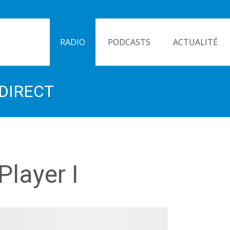
Skip
to
RADIO
PODCASTS
ACTUALITÉ
content
DIRECT
Player I