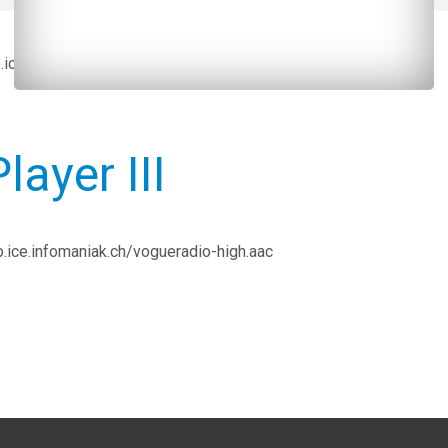
o.ice.infomaniak.ch/vogueradio-high.mp3
Player III
o.ice.infomaniak.ch/vogueradio-high.aac