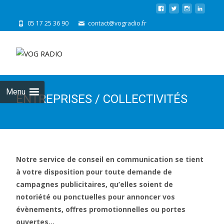
05 17 25 36 90
contact@vogradio.fr
Skip
to
cont
Menu
ENTREPRISES / COLLECTIVITÉS
Notre service de conseil en communication se tient
à votre disposition pour toute demande de
campagnes publicitaires, qu’elles soient de
notoriété ou ponctuelles pour annoncer vos
évènements, offres promotionnelles ou portes
ouvertes…