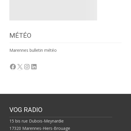
MÉTÉO
Marennes bulletin météo
Facebook
X
Instagram
LinkedIn
VOG RADIO
15 bis rue Dubois-Meynardie
17320 Marennes-Hiers-Brouage