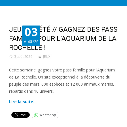
03
JEU DE L’ÉTÉ // GAGNEZ DES PASS
FAMILLE POUR L’AQUARIUM DE LA
Août/26
ROCHELLE !
3 août 2026
JEUX
Cette semaine, gagnez votre pass famille pour l’Aquarium
de La Rochelle. Un site exceptionnel à la découverte du
peuple des mers. 600 espèces et 12 000 animaux marins,
répartis dans 10 univers,
Lire la suite…
WhatsApp