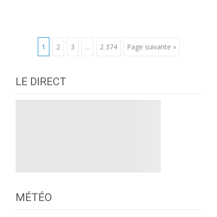
Posts
1
2
3
…
2 374
Page suivante »
navigation
LE DIRECT
MÉTÉO