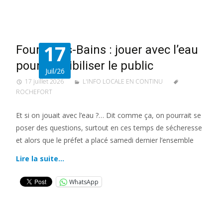
17
Fouras-les-Bains : jouer avec l’eau
pour sensibiliser le public
Juil/26
17 juillet 2026
L'INFO LOCALE EN CONTINU
ROCHEFORT
Et si on jouait avec l’eau ?… Dit comme ça, on pourrait se
poser des questions, surtout en ces temps de sécheresse
et alors que le préfet a placé samedi dernier l’ensemble
Lire la suite…
WhatsApp