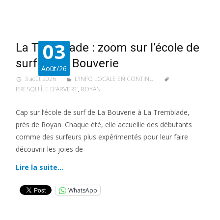
03
La Tremblade : zoom sur l’école de
surf de La Bouverie
Août/26
3 août 2026
L'INFO LOCALE EN CONTINU
PRESQU'ÎLE D'ARVERT
,
ROYAN
Cap sur l’école de surf de La Bouverie à La Tremblade,
près de Royan. Chaque été, elle accueille des débutants
comme des surfeurs plus expérimentés pour leur faire
découvrir les joies de
Lire la suite…
WhatsApp