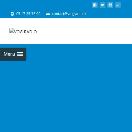
05 17 25 36 90
contact@vogradio.fr
Skip
to
cont
Menu