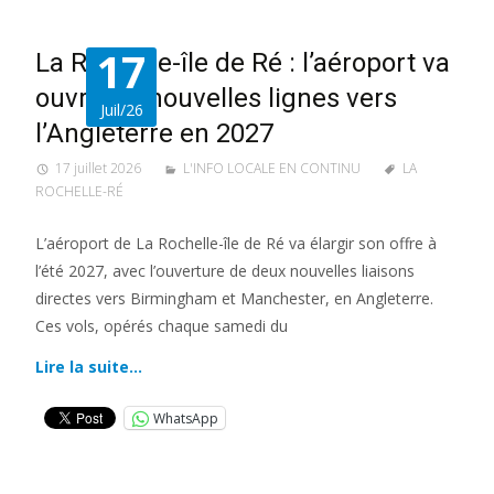
17
La Rochelle-île de Ré : l’aéroport va
ouvrir de nouvelles lignes vers
Juil/26
l’Angleterre en 2027
17 juillet 2026
L'INFO LOCALE EN CONTINU
LA
ROCHELLE-RÉ
L’aéroport de La Rochelle-île de Ré va élargir son offre à
l’été 2027, avec l’ouverture de deux nouvelles liaisons
directes vers Birmingham et Manchester, en Angleterre.
Ces vols, opérés chaque samedi du
Lire la suite…
WhatsApp