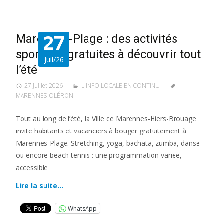
27
Marennes-Plage : des activités
sportives gratuites à découvrir tout
Juil/26
l’été
27 juillet 2026
L'INFO LOCALE EN CONTINU
MARENNES-OLÉRON
Tout au long de l’été, la Ville de Marennes-Hiers-Brouage
invite habitants et vacanciers à bouger gratuitement à
Marennes-Plage. Stretching, yoga, bachata, zumba, danse
ou encore beach tennis : une programmation variée,
accessible
Lire la suite…
WhatsApp