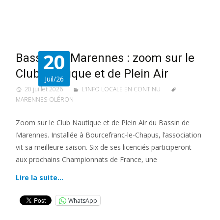
20
Bassin de Marennes : zoom sur le
Club Nautique et de Plein Air
Juil/26
20 juillet 2026
L'INFO LOCALE EN CONTINU
MARENNES-OLÉRON
Zoom sur le Club Nautique et de Plein Air du Bassin de
Marennes. Installée à Bourcefranc-le-Chapus, l’association
vit sa meilleure saison. Six de ses licenciés participeront
aux prochains Championnats de France, une
Lire la suite…
WhatsApp