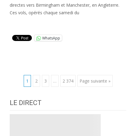
directes vers Birmingham et Manchester, en Angleterre.
Ces vols, opérés chaque samedi du
Lire la suite…
WhatsApp
Posts
1
2
3
…
2 374
Page suivante »
navigation
LE DIRECT