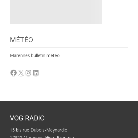
MÉTÉO
Marennes bulletin météo
Facebook
X
Instagram
LinkedIn
VOG RADIO
15 bis rue Dubois-Meynardie
17320 Marennes-Hiers-Brouage