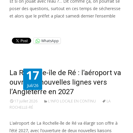
Et si on jouait avec l’eau ?… Dit comme ça, on pourrait se
poser des questions, surtout en ces temps de sécheresse
et alors que le préfet a placé samedi dernier l’ensemble
Lire la suite…
WhatsApp
17
La Rochelle-île de Ré : l’aéroport va
ouvrir de nouvelles lignes vers
Juil/26
l’Angleterre en 2027
17 juillet 2026
L'INFO LOCALE EN CONTINU
LA
ROCHELLE-RÉ
L’aéroport de La Rochelle-île de Ré va élargir son offre à
l’été 2027, avec l’ouverture de deux nouvelles liaisons