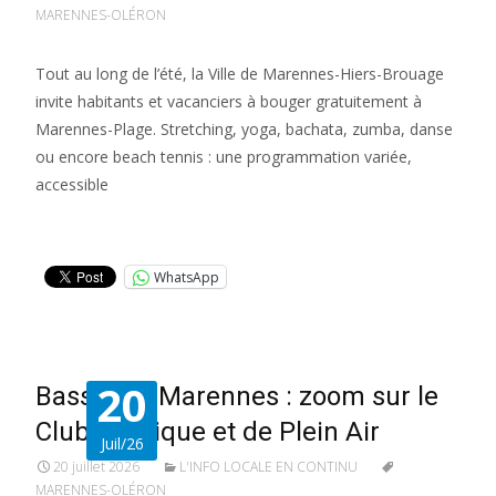
MARENNES-OLÉRON
Tout au long de l’été, la Ville de Marennes-Hiers-Brouage
invite habitants et vacanciers à bouger gratuitement à
Marennes-Plage. Stretching, yoga, bachata, zumba, danse
ou encore beach tennis : une programmation variée,
accessible
Lire la suite…
WhatsApp
20
Bassin de Marennes : zoom sur le
Club Nautique et de Plein Air
Juil/26
20 juillet 2026
L'INFO LOCALE EN CONTINU
MARENNES-OLÉRON