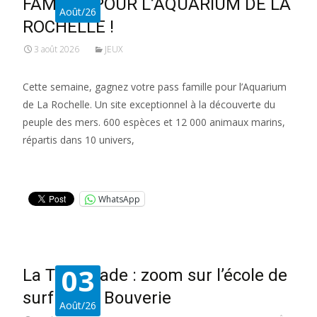
FAMILLE POUR L’AQUARIUM DE LA
Août/26
ROCHELLE !
3 août 2026
JEUX
Cette semaine, gagnez votre pass famille pour l’Aquarium
de La Rochelle. Un site exceptionnel à la découverte du
peuple des mers. 600 espèces et 12 000 animaux marins,
répartis dans 10 univers,
Lire la suite…
WhatsApp
03
La Tremblade : zoom sur l’école de
surf de La Bouverie
Août/26