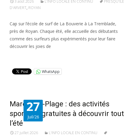
3 août 2026
L'INFO LOCALE EN CONTINU
PRESQU'ÎLE
D'ARVERT
,
ROYAN
Cap sur l’école de surf de La Bouverie à La Tremblade,
près de Royan. Chaque été, elle accueille des débutants
comme des surfeurs plus expérimentés pour leur faire
découvrir les joies de
Lire la suite…
WhatsApp
27
Marennes-Plage : des activités
sportives gratuites à découvrir tout
Juil/26
l’été
27 juillet 2026
L'INFO LOCALE EN CONTINU