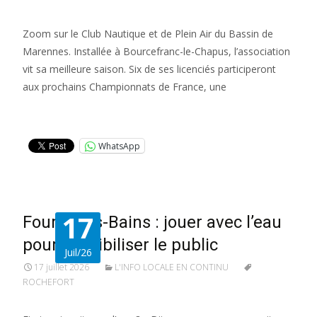
Zoom sur le Club Nautique et de Plein Air du Bassin de
Marennes. Installée à Bourcefranc-le-Chapus, l’association
vit sa meilleure saison. Six de ses licenciés participeront
aux prochains Championnats de France, une
Lire la suite…
WhatsApp
17
Fouras-les-Bains : jouer avec l’eau
pour sensibiliser le public
Juil/26
17 juillet 2026
L'INFO LOCALE EN CONTINU
ROCHEFORT