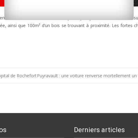
 entre Rochefort et Saintes. 21 sapeurs-pompiers sont intervenus s
ée, ainsi que 100m² d’un bois se trouvant à proximité. Les fortes ch
ôpital de Rochefort
Puyravault : une voiture renverse mortellement un
os
Derniers articles