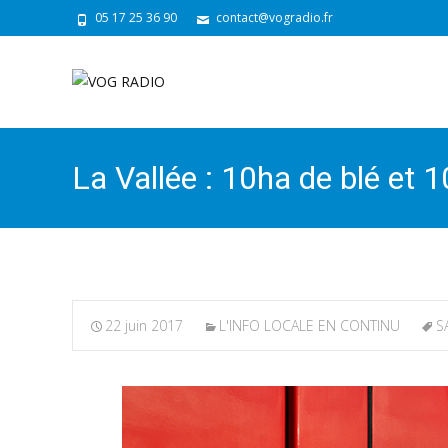
05 17 25 36 90
contact@vogradio.fr
La Vallée : 10ha de blé et
22 juin 2017
L'INFO LOCALE EN CONTINU
S