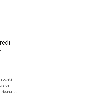
redi
e
a société
urs de
 tribunal de