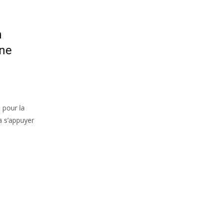
n
une
 pour la
a s’appuyer