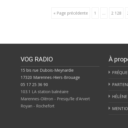
Posts
« Page précédente
1
…
2 128
navigation
VOG RADIO
À prop
15 bis rue Dubois-Meynardie
FRÉQUE
17320 Marennes-Hiers-Brouage
05 17 25 36 90
PARTEN
103.1 LA station balnéaire
HÉLÈNE
Marennes-Oléron - Presqu'île d'Arvert
Royan - Rochefort
MENTIO