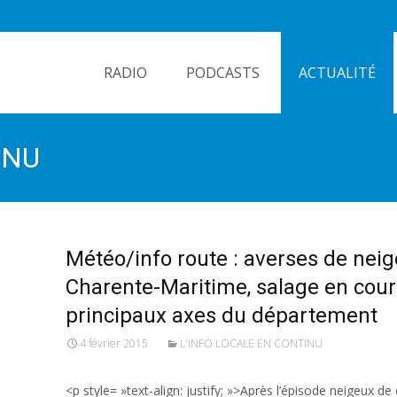
Skip
to
RADIO
PODCASTS
ACTUALITÉ
content
INU
Météo/info route : averses de neig
Charente-Maritime, salage en cour
principaux axes du département
4 février 2015
L'INFO LOCALE EN CONTINU
<p style= »text-align: justify; »>Après l’épisode neigeux de c