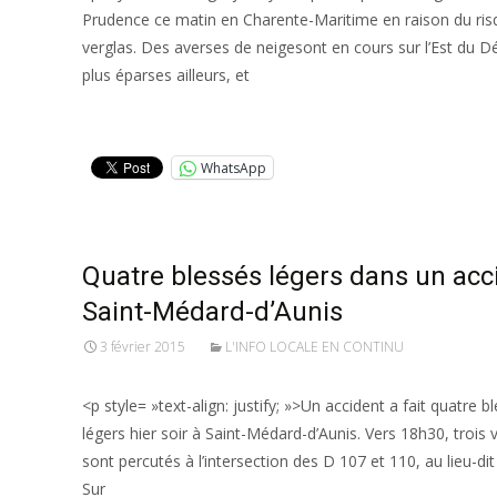
Prudence ce matin en Charente-Maritime en raison du ris
verglas. Des averses de neigesont en cours sur l’Est du 
plus éparses ailleurs, et
Lire la suite…
WhatsApp
Quatre blessés légers dans un acc
Saint-Médard-d’Aunis
3 février 2015
L'INFO LOCALE EN CONTINU
<p style= »text-align: justify; »>Un accident a fait quatre b
légers hier soir à Saint-Médard-d’Aunis. Vers 18h30, trois 
sont percutés à l’intersection des D 107 et 110, au lieu-dit 
Sur