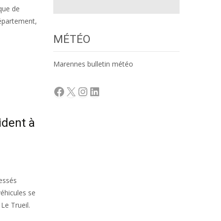
que de
Département,
MÉTÉO
Marennes bulletin météo
Facebook
X
Instagram
LinkedIn
ident à
lessés
véhicules se
Le Trueil.