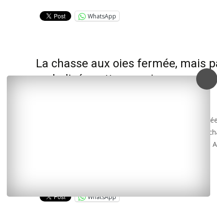
WhatsApp
La chasse aux oies fermée, mais p
verbalisée cette semaine
3 février 2015
L'INFO LOCALE EN CONTINU
<p style= »text-align: justify; »>La chasse aux oies cendré
officiellement fermée depuis samedi. Toutefois, aucun c
sera verbalisé s’il venait à tuer ce volatile cette semaine. A
décidé la Ministre
Lire la suite…
WhatsApp