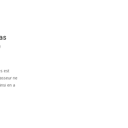
as
es est
hasseur ne
insi en a