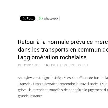
Lire la suite…
WhatsApp
Retour à la normale prévu ce merc
dans les transports en commun d
l’agglomération rochelaise
3 février 2015
L'INFO LOCALE EN CONTINU
<p style= »text-align: justify; »>Les chauffeurs de bus de l
Transdev Urbain devraient reprendre le travail après 15 jo
grève. Ils attendent toutefois de connaître le jugement du
grande instance
Lire la suite…