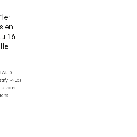
 1er
s en
au 16
lle
NTALES
tify; »>Les
 à voter
tions