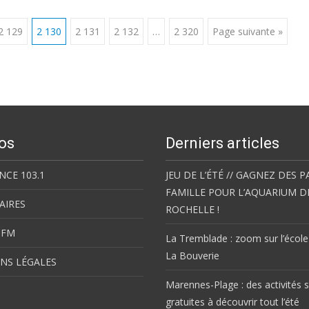
2 129
2 130
2 131
2 132
…
2 320
Page suivante »
os
Derniers articles
NCE 103.1
JEU DE L’ÉTÉ // GAGNEZ DES P
FAMILLE POUR L’AQUARIUM D
AIRES
ROCHELLE !
 FM
La Tremblade : zoom sur l’école
La Bouverie
NS LÉGALES
Marennes-Plage : des activités s
gratuites à découvrir tout l’été