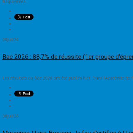
fréquentées
Lire la suite…
WhatsApp
08
Juil/26
Bac 2026 : 88,7% de réussite (1er groupe d’épr
8 juillet 2026
L'INFO LOCALE EN CONTINU
CHARENTE-MARITIME
re
Les résultats du Bac 2026 ont été publiés hier. Dans l’Académie de P
WhatsApp
08
Juil/26