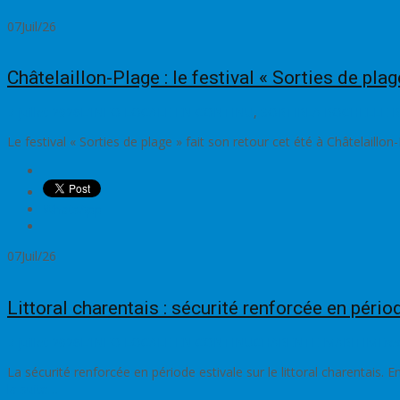
07
Juil/26
Châtelaillon-Plage : le festival « Sorties de plag
7 juillet 2026
L'INFO LOCALE EN CONTINU
,
SORTIR
LA ROCHELLE-R
Le festival « Sorties de plage » fait son retour cet été à Châtelaillo
WhatsApp
07
Juil/26
Littoral charentais : sécurité renforcée en pério
7 juillet 2026
L'INFO LOCALE EN CONTINU
CHARENTE-MARITIME
re
La sécurité renforcée en période estivale sur le littoral charentais. En
la suite…