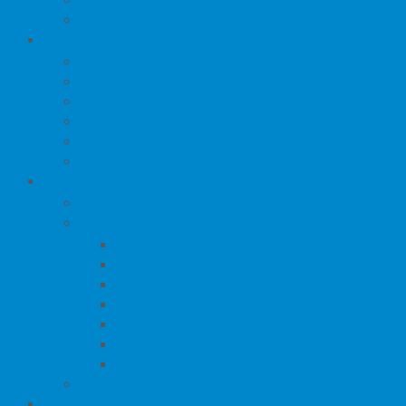
PARTENAIRES
PODCASTS
L’INFO LOCALE
L’ACTU SPORTS
LE ZOOM ÉCO
LE ZOOM ASSO
CHUT… ON ÉCOUTE LA TÉLÉ !
CLUB 80
ACTUALITÉ
L’INFO LOCALE EN CONTINU
L’INFO PRÈS DE CHEZ VOUS
CHARENTE-MARITIME
MARENNES-OLÉRON
PRESQU’ÎLE D’ARVERT
ROYAN
ROCHEFORT
LA ROCHELLE-RÉ
SAINTES
SORTIR
JEUX