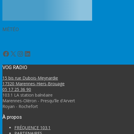
MÉTÉO
Marennes bulletin météo
Facebook
X
Instagram
LinkedIn
VOG RADIO
15 bis rue Dubois-Meynardie
17320 Marennes-Hiers-Brouage
05 17 25 36 90
103.1 LA station balnéaire
Marennes-Oléron - Presqu'île d'Arvert
Royan - Rochefort
À propos
FRÉQUENCE 103.1
PARTENAIRES