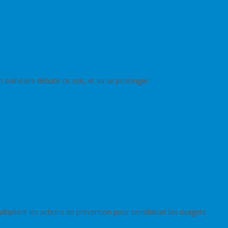
on balnéaire débute ce soir, et va se prolonger
Lire la suite…
multiplient les actions de prévention pour sensibiliser les usagers
Lire