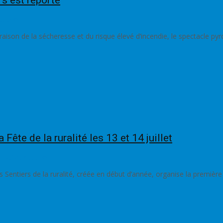
rs est reporté
action
raison de la sécheresse et du risque élevé d’incendie, le spectacle py
ête de la ruralité les 13 et 14 juillet
ÉRON
redaction
iers de la ruralité, créée en début d’année, organise la première édit