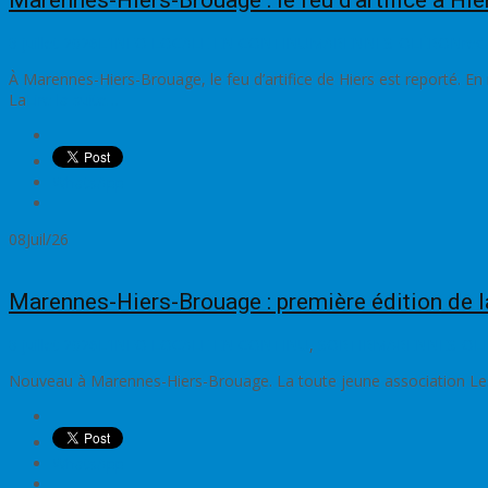
Marennes-Hiers-Brouage : le feu d’artifice à Hie
8 juillet 2026
L'INFO LOCALE EN CONTINU
MARENNES-OLÉRON
red
À Marennes-Hiers-Brouage, le feu d’artifice de Hiers est reporté. En 
La
Lire la suite…
WhatsApp
08
Juil/26
Marennes-Hiers-Brouage : première édition de la F
8 juillet 2026
L'INFO LOCALE EN CONTINU
,
SORTIR
MARENNES-OL
Nouveau à Marennes-Hiers-Brouage. La toute jeune association Les Sent
WhatsApp