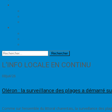
PUBLICITÉ
ENTREPRISES / COLLECTIVITÉS
ASSOCIATIONS
PARTICULIERS
CONTACT
ANTENNE
RÉDACTION
PUBLICITÉ
Rechercher
L’INFO LOCALE EN CONTINU
08
Juil/26
Oléron : la surveillance des plages a démarré sur 
8 juillet 2026
L'INFO LOCALE EN CONTINU
MARENNES-OLÉRON
red
Comme sur l’ensemble du littoral charentais, la surveillance des pla