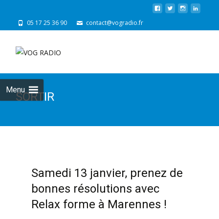
05 17 25 36 90
contact@vogradio.fr
Skip
to
cont
Menu
SORTIR
Samedi 13 janvier, prenez de
bonnes résolutions avec
Relax forme à Marennes !