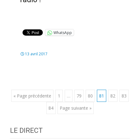
WhatsApp
13 avril 2017
Posts
« Page précédente
1
…
79
80
81
82
83
84
Page suivante »
navigation
LE DIRECT