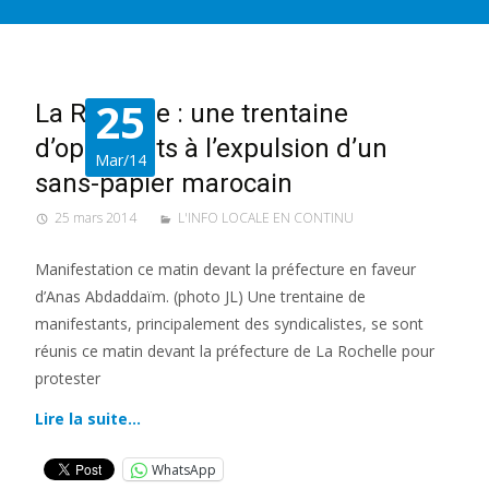
25
La Rochelle : une trentaine
d’opposants à l’expulsion d’un
Mar/14
sans-papier marocain
25 mars 2014
L'INFO LOCALE EN CONTINU
Manifestation ce matin devant la préfecture en faveur
d’Anas Abdaddaïm. (photo JL) Une trentaine de
manifestants, principalement des syndicalistes, se sont
réunis ce matin devant la préfecture de La Rochelle pour
protester
Lire la suite…
WhatsApp