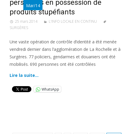
personnes en possession de
Mar/14
produits stupéfiants
25 mars 2014
L'INFO LOCALE EN CONTINU
SURGÈRES
Une vaste opération de contrôle d’identité a été menée
vendredi dernier dans l’agglomération de La Rochelle et à
Surgères. 77 policiers, gendarmes et douaniers ont été
mobilisés. 690 personnes ont été contrôlées
Lire la suite…
WhatsApp