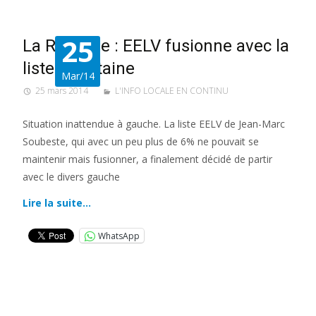
25
La Rochelle : EELV fusionne avec la
liste Fountaine
Mar/14
25 mars 2014
L'INFO LOCALE EN CONTINU
Situation inattendue à gauche. La liste EELV de Jean-Marc
Soubeste, qui avec un peu plus de 6% ne pouvait se
maintenir mais fusionner, a finalement décidé de partir
avec le divers gauche
Lire la suite…
WhatsApp