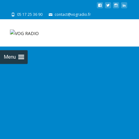
05 17 25 36 90
contact@vogradio.fr
Skip
to
cont
Menu