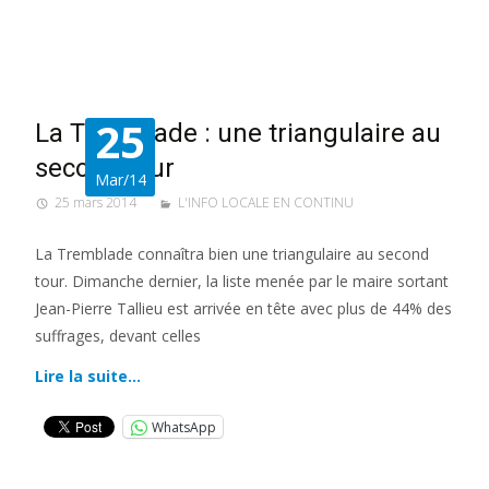
25
La Tremblade : une triangulaire au
second tour
Mar/14
25 mars 2014
L'INFO LOCALE EN CONTINU
La Tremblade connaîtra bien une triangulaire au second
tour. Dimanche dernier, la liste menée par le maire sortant
Jean-Pierre Tallieu est arrivée en tête avec plus de 44% des
suffrages, devant celles
Lire la suite…
WhatsApp