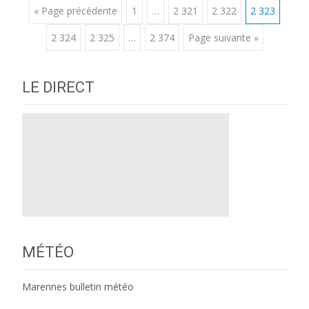
Posts
« Page précédente
1
…
2 321
2 322
2 323
2 324
2 325
…
2 374
Page suivante »
navigation
LE DIRECT
MÉTÉO
Marennes bulletin météo