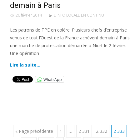
demain à Paris
26 février 2014
L'INFO LOCALE EN CONTINU
Les patrons de TPE en colère. Plusieurs chefs d’entreprise
venus de tout l’Ouest de la France achèvent demain à Paris
une marche de protestation démarrée à Niort le 2 février.
Une opération
Lire la suite…
WhatsApp
Posts
« Page précédente
1
…
2 331
2 332
2 333