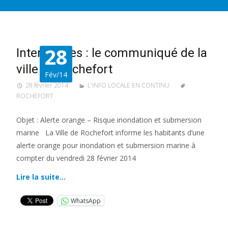
28
Intempéries : le communiqué de la
ville de Rochefort
Fév/14
28 février 2014
L'INFO LOCALE EN CONTINU
ROCHEFORT
Objet : Alerte orange – Risque inondation et submersion
marine La Ville de Rochefort informe les habitants d’une
alerte orange pour inondation et submersion marine à
compter du vendredi 28 février 2014
Lire la suite…
WhatsApp