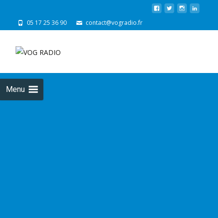
05 17 25 36 90
contact@vogradio.fr
Skip
to
cont
Menu