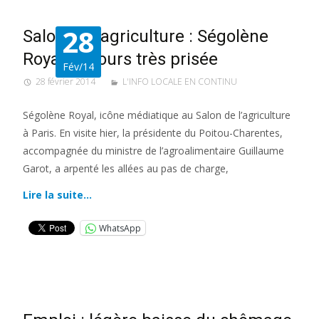
28
Salon de l’agriculture : Ségolène
Royal toujours très prisée
Fév/14
28 février 2014
L'INFO LOCALE EN CONTINU
Ségolène Royal, icône médiatique au Salon de l’agriculture
à Paris. En visite hier, la présidente du Poitou-Charentes,
accompagnée du ministre de l’agroalimentaire Guillaume
Garot, a arpenté les allées au pas de charge,
Lire la suite…
WhatsApp