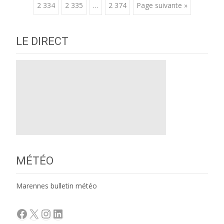
2 334
2 335
…
2 374
Page suivante »
navigation
LE DIRECT
MÉTÉO
Marennes bulletin météo
Facebook
X
Instagram
LinkedIn