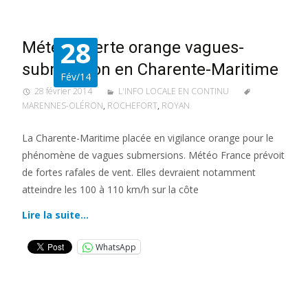
28
Météo : alerte orange vagues-
submersion en Charente-Maritime
Fév/14
28 février 2014
L'INFO LOCALE EN CONTINU
MARENNES-OLÉRON
,
ROCHEFORT
,
ROYAN
La Charente-Maritime placée en vigilance orange pour le
phénomène de vagues submersions. Météo France prévoit
de fortes rafales de vent. Elles devraient notamment
atteindre les 100 à 110 km/h sur la côte
Lire la suite…
WhatsApp