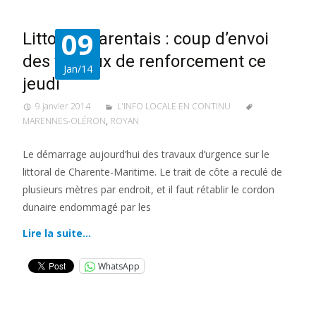
09
Littoral charentais : coup d’envoi
des travaux de renforcement ce
Jan/14
jeudi
9 janvier 2014
L'INFO LOCALE EN CONTINU
MARENNES-OLÉRON
,
ROYAN
Le démarrage aujourd’hui des travaux d’urgence sur le
littoral de Charente-Maritime. Le trait de côte a reculé de
plusieurs mètres par endroit, et il faut rétablir le cordon
dunaire endommagé par les
Lire la suite…
WhatsApp