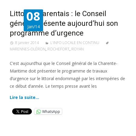
08
Littoral charentais : le Conseil
général présente aujourd’hui son
Jan/14
programme d’urgence
8 janvier 2014
L'INFO LOCALE EN CONTINU
MARENNES-OLÉRON
,
ROCHEFORT
,
ROYAN
C’est aujourd’hui que le Conseil général de la Charente-
Maritime doit présenter le programme de travaux
d’urgence sur le littoral endommagé par les intempéries de
ce début d’année. Le temps presse avant les
Lire la suite…
WhatsApp