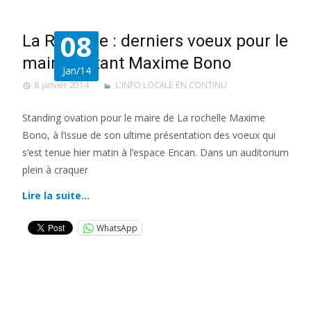
08
La Rochelle : derniers voeux pour le
maire sortant Maxime Bono
Jan/14
8 janvier 2014
L'INFO LOCALE EN CONTINU
Standing ovation pour le maire de La rochelle Maxime
Bono, à l’issue de son ultime présentation des voeux qui
s’est tenue hier matin à l’espace Encan. Dans un auditorium
plein à craquer
Lire la suite…
WhatsApp