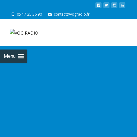
05 17 25 36 90
contact@vogradio.fr
Skip
to
cont
Menu