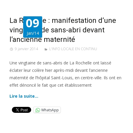
09
La Rochelle : manifestation d’une
vingtaine de sans-abri devant
Jan/14
l’ancienne maternité
9 janvier 2014
L'INFO LOCALE EN CONTINU
Une vingtaine de sans-abris de La Rochelle ont laissé
éclater leur colère hier après-midi devant l’ancienne
maternité de l’hôpital Saint-Louis, en centre-ville. Ils ont en
effet dénoncé le fait que cet établissement
Lire la suite…
WhatsApp