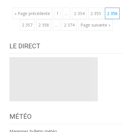
Posts
« Page précédente
1
…
2 354
2 355
2 356
2 357
2 358
…
2 374
Page suivante »
navigation
LE DIRECT
MÉTÉO
Marennes bulletin météo