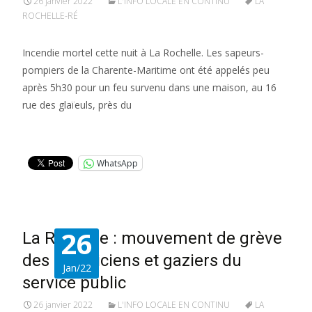
26 janvier 2022
L'INFO LOCALE EN CONTINU
LA
ROCHELLE-RÉ
Incendie mortel cette nuit à La Rochelle. Les sapeurs-
pompiers de la Charente-Maritime ont été appelés peu
après 5h30 pour un feu survenu dans une maison, au 16
rue des glaïeuls, près du
Lire la suite…
WhatsApp
26
La Rochelle : mouvement de grève
des électriciens et gaziers du
Jan/22
service public
26 janvier 2022
L'INFO LOCALE EN CONTINU
LA