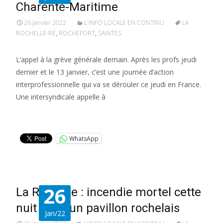
Charente-Maritime
26 janvier 2022
L'INFO LOCALE EN CONTINU
LA
ROCHELLE-RÉ
,
ROCHEFORT
,
SAINTES
L’appel à la grève générale demain. Après les profs jeudi
dernier et le 13 janvier, c’est une journée d’action
interprofessionnelle qui va se dérouler ce jeudi en France.
Une intersyndicale appelle à
Lire la suite…
WhatsApp
26
La Rochelle : incendie mortel cette
nuit dans un pavillon rochelais
Jan/22