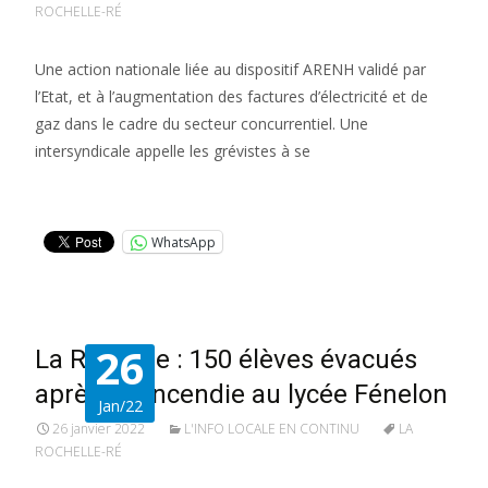
ROCHELLE-RÉ
Une action nationale liée au dispositif ARENH validé par
l’Etat, et à l’augmentation des factures d’électricité et de
gaz dans le cadre du secteur concurrentiel. Une
intersyndicale appelle les grévistes à se
Lire la suite…
WhatsApp
26
La Rochelle : 150 élèves évacués
après un incendie au lycée Fénelon
Jan/22
26 janvier 2022
L'INFO LOCALE EN CONTINU
LA
ROCHELLE-RÉ