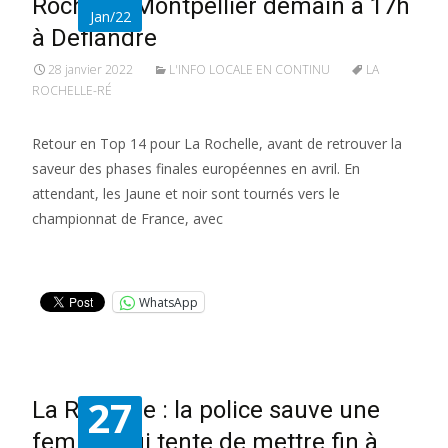
Rochelle/Montpellier demain à 17h
Jan/22
à Deflandre
28 janvier 2022
L'INFO LOCALE EN CONTINU
LA
ROCHELLE-RÉ
Retour en Top 14 pour La Rochelle, avant de retrouver la
saveur des phases finales européennes en avril. En
attendant, les Jaune et noir sont tournés vers le
championnat de France, avec
Lire la suite…
WhatsApp
27
La Rochelle : la police sauve une
femme qui tente de mettre fin à