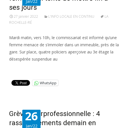
Jan/22
ses jours
27 janvier 2022
L'INFO LOCALE EN CONTINU
LA
ROCHELLE-RÉ
Mardi matin, vers 10h, le commissariat est informé qu’une
femme menace de s’immoler dans un immeuble, près de la
gare. Sur place, quatre policiers aperçoive au 3e étage la
désespérée suspendue au
Lire la suite…
WhatsApp
26
Grève interprofessionnelle : 4
rassemblements demain en
Jan/22