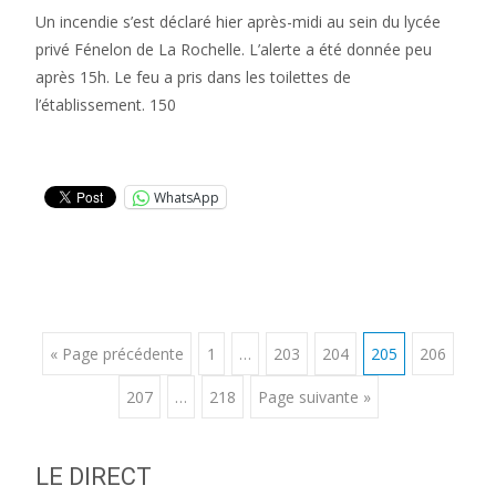
Un incendie s’est déclaré hier après-midi au sein du lycée
privé Fénelon de La Rochelle. L’alerte a été donnée peu
après 15h. Le feu a pris dans les toilettes de
l’établissement. 150
Lire la suite…
WhatsApp
Posts
« Page précédente
1
…
203
204
205
206
207
…
218
Page suivante »
navigation
LE DIRECT