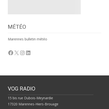
MÉTÉO
Marennes bulletin météo
Facebook
X
Instagram
LinkedIn
VOG RADIO
15 bis rue Dubois-Meynardie
17320 Marennes-Hiers-Brouage