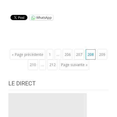
Lire la suite…
WhatsApp
Posts
« Page précédente
1
…
206
207
208
209
210
…
212
Page suivante »
navigation
LE DIRECT