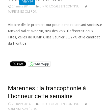
Mar/14
24 mars 2014
L'INFO LOCALE EN CONTINU
MARENNES-OLÉRON
Victoire dès le premier tour pour le maire sortant socialiste
Mickaël Vallet avec 58,76% des voix. Il affrontait deux
listes, celles de l’UMP Gilles Saunier 35,27% et le candidat
du Front de
Lire la suite…
WhatsApp
Marennes : la francophonie à
l’honneur cette semaine
20 mars 2014
L'INFO LOCALE EN CONTINU
MARENNES-OLÉRON