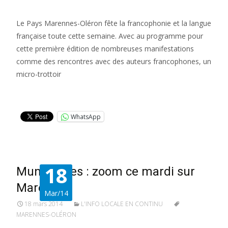
Le Pays Marennes-Oléron fête la francophonie et la langue
française toute cette semaine. Avec au programme pour
cette première édition de nombreuses manifestations
comme des rencontres avec des auteurs francophones, un
micro-trottoir
Lire la suite…
WhatsApp
18
Municipales : zoom ce mardi sur
Marennes
Mar/14
18 mars 2014
L'INFO LOCALE EN CONTINU
MARENNES-OLÉRON