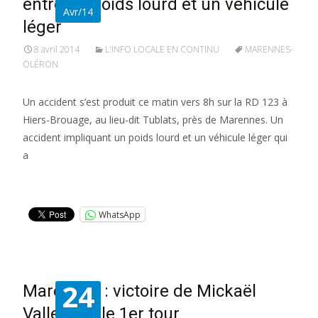
entre un poids lourd et un véhicule
Avr/14
léger
8 avril 2014
L'INFO LOCALE EN CONTINU
MARENNES-
OLÉRON
Un accident s’est produit ce matin vers 8h sur la RD 123 à
Hiers-Brouage, au lieu-dit Tublats, près de Marennes. Un
accident impliquant un poids lourd et un véhicule léger qui
a
Lire la suite…
WhatsApp
24
Marennes : victoire de Mickaël
Vallet dès le 1er tour