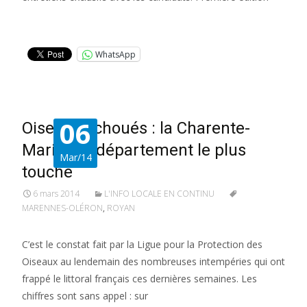
Lire la suite…
WhatsApp
06
Oiseaux échoués : la Charente-
Maritime, département le plus
Mar/14
touché
6 mars 2014
L'INFO LOCALE EN CONTINU
MARENNES-OLÉRON
,
ROYAN
C’est le constat fait par la Ligue pour la Protection des
Oiseaux au lendemain des nombreuses intempéries qui ont
frappé le littoral français ces dernières semaines. Les
chiffres sont sans appel : sur