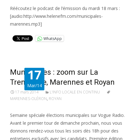
Réécoutez le podcast de l’émission du mardi 18 mars :
[audio:http://www.helenefm.com/municipales-
marennes.mp3]
WhatsApp
17
Municipales : zoom sur La
Tremblade, Marennes et Royan
Mar/14
17 mars 2014
L'INFO LOCALE EN CONTINU
MARENNES-OLÉRON
,
ROYAN
Semaine spéciale élections municipales sur Vogue Radio.
Avant le premier tour de dimanche prochain, nous vous
donnons rendez-vous tous les soirs dès 18h pour des
entretiens exclusifs avec les candidats. Première édition