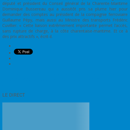
député et président du Conseil général de la Charente-Maritime
Dominique Bussereau qui a aussitôt pris sa plume hier pour
demander des comptes au président de la compagnie ferroviaire
Guillaume Pépy, mais aussi au Ministre des transports Frédéric
Cuvillier. « Cette liaison extrêmement importante permet l’accès,
sans rupture de charge, à la côte charentaise-maritime. Et ce à
des prix attractifs », écrit-il.
WhatsApp
Post
←
Rappel : la CPAM 17 invite les personnes concernées à se faire
vacciner contre la grippe
Noël : des astuces pour un Noël plus
navigation
écolo
→
LE DIRECT