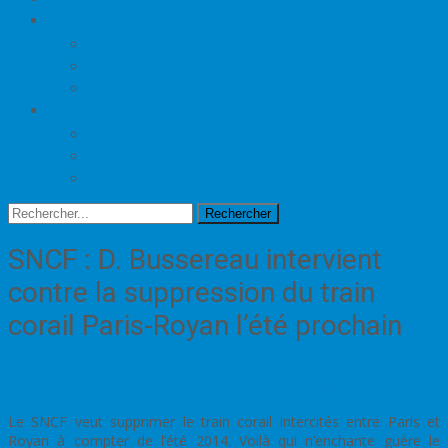
PUBLICITÉ
ENTREPRISES / COLLECTIVITÉS
ASSOCIATIONS
PARTICULIERS
CONTACT
ANTENNE
RÉDACTION
PUBLICITÉ
Rechercher
SNCF : D. Bussereau intervient
contre la suppression du train
corail Paris-Royan l’été prochain
19 décembre 2013
L'INFO LOCALE EN CONTINU
ROYAN
redaction
Le SNCF veut supprimer le train corail intercités entre Paris et
Royan à compter de l’été 2014. Voilà qui n’enchante guère le