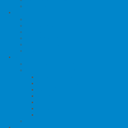
PARTENAIRES
PODCASTS
L’INFO LOCALE
L’ACTU SPORTS
LE ZOOM ÉCO
LE ZOOM ASSO
CHUT… ON ÉCOUTE LA TÉLÉ !
CLUB 80
ACTUALITÉ
L’INFO LOCALE EN CONTINU
L’INFO PRÈS DE CHEZ VOUS
CHARENTE-MARITIME
MARENNES-OLÉRON
PRESQU’ÎLE D’ARVERT
ROYAN
ROCHEFORT
LA ROCHELLE-RÉ
SAINTES
SORTIR
JEUX