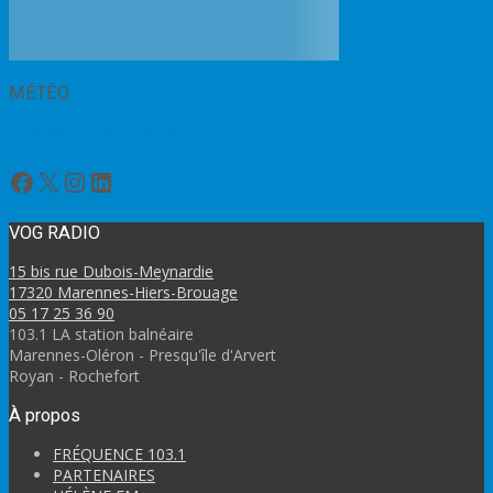
MÉTÉO
Marennes bulletin météo
Facebook
X
Instagram
LinkedIn
VOG RADIO
15 bis rue Dubois-Meynardie
17320 Marennes-Hiers-Brouage
05 17 25 36 90
103.1 LA station balnéaire
Marennes-Oléron - Presqu'île d'Arvert
Royan - Rochefort
À propos
FRÉQUENCE 103.1
PARTENAIRES