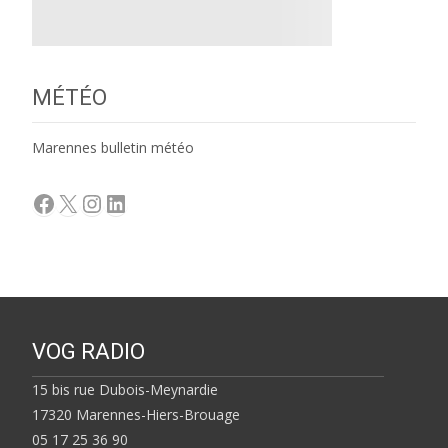
MÉTÉO
Marennes bulletin météo
Facebook
X
Instagram
LinkedIn
VOG RADIO
15 bis rue Dubois-Meynardie
17320 Marennes-Hiers-Brouage
05 17 25 36 90