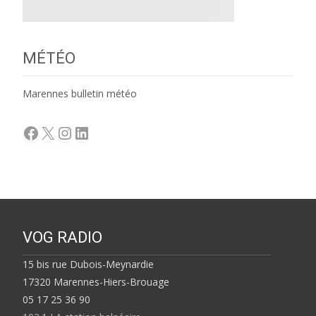
MÉTÉO
Marennes bulletin météo
Facebook
X
Instagram
LinkedIn
VOG RADIO
15 bis rue Dubois-Meynardie
17320 Marennes-Hiers-Brouage
05 17 25 36 90