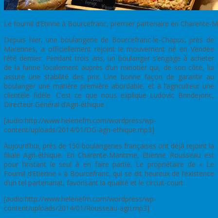
Le fournil d’Etinne à Bourcefranc, premier partenaire en Charente-Mar
Depuis hier, une boulangerie de Bourcefranc-le-Chapus, près de
Marennes, a officiellement rejoint le mouvement né en Vendée
l’été dernier. Pendant trois ans, un boulanger s’engage à acheter
de la farine localement auprès d’un minotier qui, de son côté, lui
assure une stabilité des prix. Une bonne façon de garantir au
boulanger une matière première abordable, et à l’agriculteur une
clientèle fidèle. C’est ce que nous explique Ludovic Brindejonc,
Directeur Général d’Agri-éthique :
[audio:http://www.helenefm.com/wordpress/wp-
content/uploads/2014/01/DG-agri-ethique.mp3]
Aujourd’hui, près de 150 boulangeries françaises ont déjà rejoint la
filiale Agri-éthique. En Charente-Maritime, Etienne Rousseau est
pour l’instant le seul à en faire partie. Le propriétaire de « Le
Fournil d’Etienne » à Bourcefranc, qui se dit heureux de l’existence
d’un tel partenariat, favorisant la qualité et le circuit-court :
[audio:http://www.helenefm.com/wordpress/wp-
content/uploads/2014/01/Rousseau-agri.mp3]