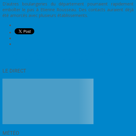
D’autres boulangeries du département pourraient rapidement
emboîter le pas à Etienne Rousseau. Des contacts auraient déjà
été amorcés avec plusieurs établissements.
WhatsApp
Post
←
Littoral charentais : fin prêt pour affronter les grandes marées
Le Mung : un incendie détruit une dépendance
→
navigation
LE DIRECT
MÉTÉO