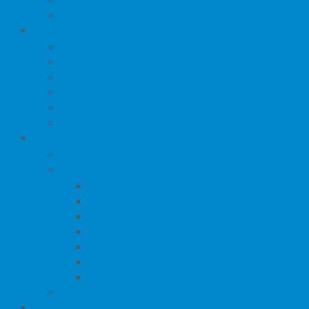
PARTENAIRES
PODCASTS
L’INFO LOCALE
L’ACTU SPORTS
LE ZOOM ÉCO
LE ZOOM ASSO
CHUT… ON ÉCOUTE LA TÉLÉ !
CLUB 80
ACTUALITÉ
L’INFO LOCALE EN CONTINU
L’INFO PRÈS DE CHEZ VOUS
CHARENTE-MARITIME
MARENNES-OLÉRON
PRESQU’ÎLE D’ARVERT
ROYAN
ROCHEFORT
LA ROCHELLE-RÉ
SAINTES
SORTIR
JEUX