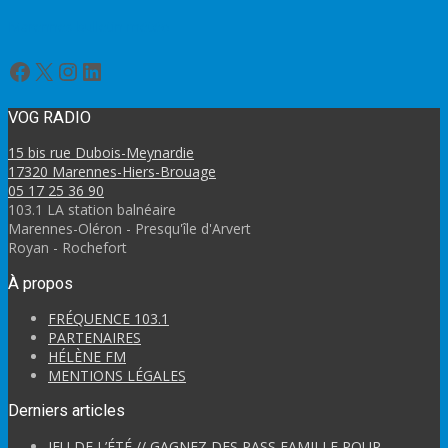
Marennes bulletin météo
Facebook
X
Instagram
LinkedIn
VOG RADIO
15 bis rue Dubois-Meynardie
17320 Marennes-Hiers-Brouage
05 17 25 36 90
103.1 LA station balnéaire
Marennes-Oléron - Presqu'île d'Arvert
Royan - Rochefort
À propos
FRÉQUENCE 103.1
PARTENAIRES
HÉLÈNE FM
MENTIONS LÉGALES
Derniers articles
JEU DE L’ÉTÉ // GAGNEZ DES PASS FAMILLE POUR