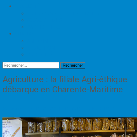
PUBLICITÉ
ENTREPRISES / COLLECTIVITÉS
ASSOCIATIONS
PARTICULIERS
CONTACT
ANTENNE
RÉDACTION
PUBLICITÉ
Rechercher
Agriculture : la filiale Agri-éthique
débarque en Charente-Maritime
29 janvier 2014
L'INFO LOCALE EN CONTINU
MARENNES-
OLÉRON
redaction