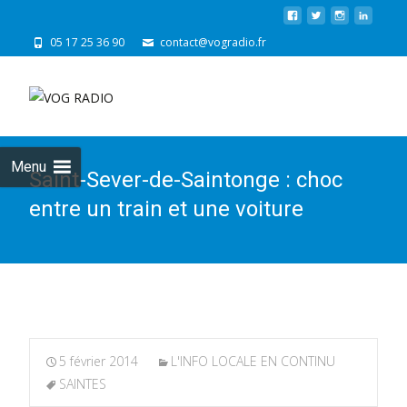
05 17 25 36 90
contact@vogradio.fr
Skip
to
cont
Menu
Saint-Sever-de-Saintonge : choc
entre un train et une voiture
5 février 2014
L'INFO LOCALE EN CONTINU
SAINTES