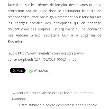
faire front sur les thèmes de l’emploi, des salaires et de la
protection sociale. Avec dans le collimateur le pacte de
responsabilité lancé par le gouvernement pour faire baisser
les charges sociales des entreprises qui en échange
doivent créer des emplois. Un argument qui ne convainc
pas Antoine Giraud, secrétaire CGT à la Sogerma de
Rochefort :
[audio:http://www.helenefm.com/wordpress/wp-
content/uploads/2014/02/CGT-060214.mp3]
WhatsApp
Post
←
Vents violents : l’alerte orange levée en Charente-
Maritime
Ostréiculture : la colère des professionnels contre