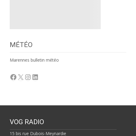
MÉTÉO
Marennes bulletin météo
Facebook
X
Instagram
LinkedIn
VOG RADIO
15 bis rue Dubois-Meynardie