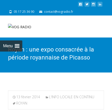
05 17 25 36 90
contact@vogradio.fr
Skip
to
cont
Menu
Royan : une expo consacrée à la
période royannaise de Picasso
13 février 2014
L'INFO LOCALE EN CONTINU
ROYAN