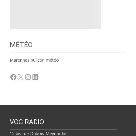
MÉTÉO
Marennes bulletin météo
Facebook
X
Instagram
LinkedIn
VOG RADIO
15 bis rue Dubois-Meynardie