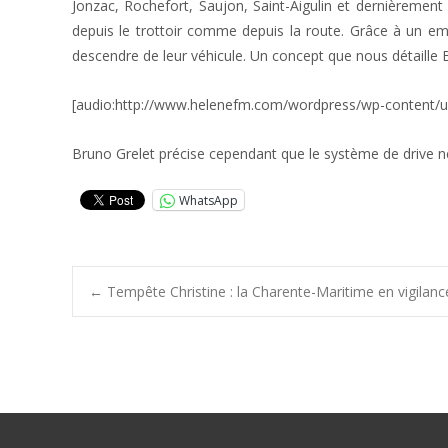
Jonzac, Rochefort, Saujon, Saint-Aigulin et dernièrement P
depuis le trottoir comme depuis la route. Grâce à un em
descendre de leur véhicule. Un concept que nous détaille B
[audio:http://www.helenefm.com/wordpress/wp-content/u
Bruno Grelet précise cependant que le système de drive n
WhatsApp
Post
←
Tempête Christine : la Charente-Maritime en vigilan
navigation