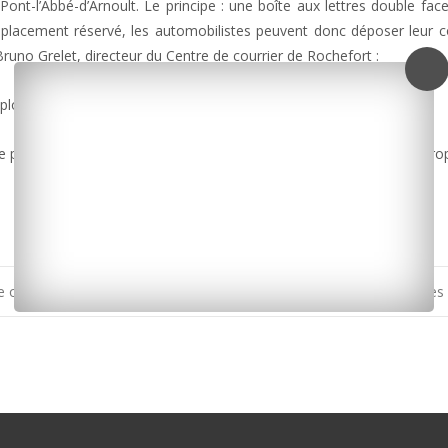
ont-l’Abbé-d’Arnoult. Le principe : une boîte aux lettres double face
placement réservé, les automobilistes peuvent donc déposer leur c
runo Grelet, directeur du Centre de courrier de Rochefort :
ploads/2014/03/La-Poste-drive.mp3]
e pourra être exporté à toutes les communes en raison d’un coût trop
ce orange
La Rochelle : après les sans-abris, les Roms et toujours des