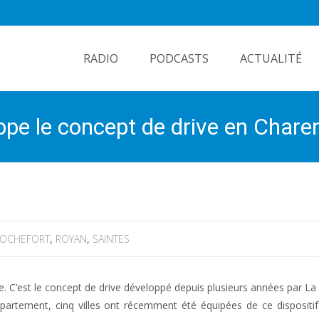
Skip
to
RADIO
PODCASTS
ACTUALITÉ
content
pe le concept de drive en Chare
OCHEFORT
,
ROYAN
,
SAINTES
e. C’est le concept de drive développé depuis plusieurs années par La
épartement, cinq villes ont récemment été équipées de ce dispositif. 