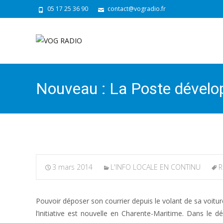
05 17 25 36 90
contact@vogradio.fr
Nouveau : La Poste dévelop
3 mars 2014
L'INFO LOCALE EN CONTINU
R
Pouvoir déposer son courrier depuis le volant de sa voitur
l’initiative est nouvelle en Charente-Maritime. Dans le d