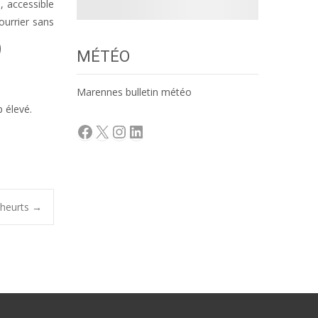
, accessible
ourrier sans
MÉTÉO
Marennes bulletin météo
 élevé.
Facebook
X
Instagram
LinkedIn
 heurts
→