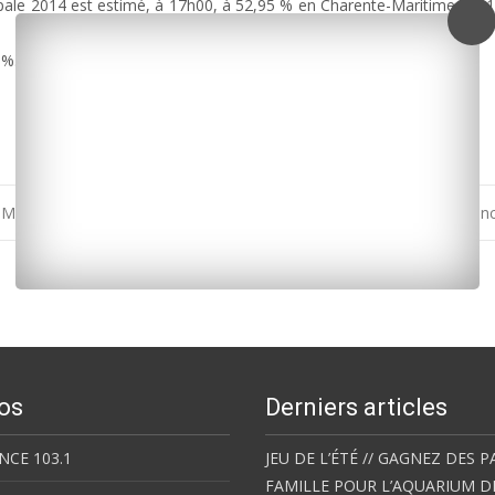
ipale 2014 est estimé, à 17h00, à 52,95 % en Charente-Maritime. Au 1e
 %.
-Maritime
Rochefort : Hervé Blan
os
Derniers articles
NCE 103.1
JEU DE L’ÉTÉ // GAGNEZ DES P
FAMILLE POUR L’AQUARIUM D