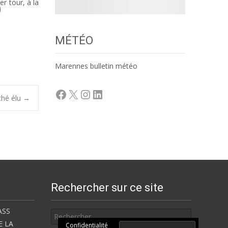
r tour, à la
MÉTÉO
Marennes bulletin météo
Facebook
X
Instagram
LinkedIn
ché élu
→
Rechercher sur ce site
Rechercher
ASS
E LA
Confidentialité