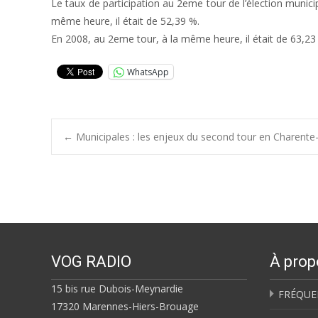
Le taux de participation au 2eme tour de l’élection munic
même heure, il était de 52,39 %.
En 2008, au 2eme tour, à la même heure, il était de 63,23
WhatsApp
Post
←
Municipales : les enjeux du second tour en Charente
navigation
VOG RADIO
À prop
15 bis rue Dubois-Meynardie
FRÉQUE
17320 Marennes-Hiers-Brouage