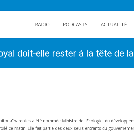
Skip
to
RADIO
PODCASTS
ACTUALITÉ
content
l doit-elle rester à la tête de l
 Poitou-Charentes a été nommée Ministre de l’Ecologie, du développe
voilé ce matin. Elle fait partie des deux seuls entrants du gouvernemen