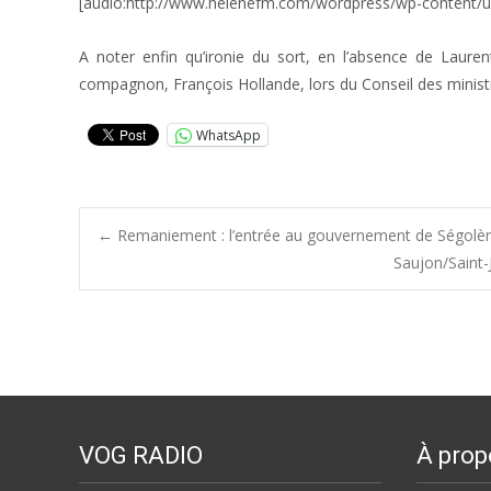
[audio:http://www.helenefm.com/wordpress/wp-content/
A noter enfin qu’ironie du sort, en l’absence de Laure
compagnon, François Hollande, lors du Conseil des minist
WhatsApp
Post
←
Remaniement : l’entrée au gouvernement de Ségolène
Saujon/Saint-
navigation
VOG RADIO
À prop