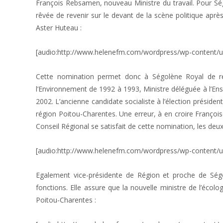
François Rebsamen, nouveau Ministre du travail. Pour Sé
rêvée de revenir sur le devant de la scène politique aprè
Aster Huteau :
[audio:http://www.helenefm.com/wordpress/wp-content/
Cette nomination permet donc à Ségolène Royal de reno
l’Environnement de 1992 à 1993, Ministre déléguée à l’En
2002. L’ancienne candidate socialiste à l’élection président
région Poitou-Charentes. Une erreur, à en croire François
Conseil Régional se satisfait de cette nomination, les deux
[audio:http://www.helenefm.com/wordpress/wp-content/
Egalement vice-présidente de Région et proche de Ség
fonctions. Elle assure que la nouvelle ministre de l’écol
Poitou-Charentes :