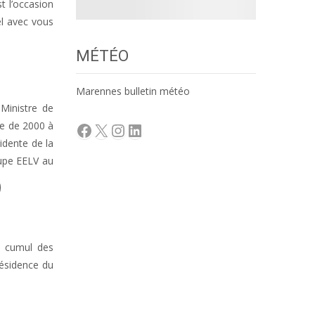
t l’occasion
el avec vous
MÉTÉO
Marennes bulletin météo
Ministre de
Facebook
X
Instagram
LinkedIn
le de 2000 à
sidente de la
oupe EELV au
e cumul des
résidence du