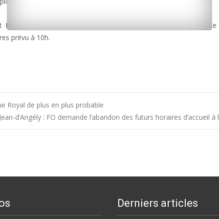
uploads/2014/04/Mesnard-2.mp3]
nt Fabius, Ségolène Royal se retrouvera vendredi juste à la droit
res prévu à 10h.
 Royal de plus en plus probable
Jean-d’Angély : FO demande l’abandon des futurs horaires d’accueil à 
os
Derniers articles