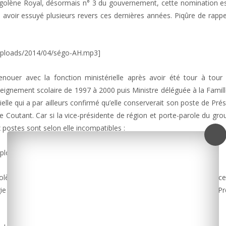
golène Royal, désormais n° 3 du gouvernement, cette nomination es
s avoir essuyé plusieurs revers ces dernières années. Piqûre de rapp
uploads/2014/04/ségo-AH.mp3]
uer avec la fonction ministérielle après avoir été tour à tour 
seignement scolaire de 1997 à 2000 puis Ministre déléguée à la Famil
ielle qui a par ailleurs confirmé qu’elle conserverait son poste de Pré
e Coutant. Car si la vice-présidente de région et porte-parole du gr
 postes sont selon elle incompatibles :
uploads/2014/04/Coutant-2.mp3]
olène Royal, Françoise Mesnard ne voit elle aucun problème à c
ogie n’a jamais fait de mystère quant à sa volonté de conserver la P