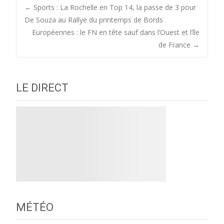
Post
←
Sports : La Rochelle en Top 14, la passe de 3 pour
De Souza au Rallye du printemps de Bords
Européennes : le FN en tête sauf dans l’Ouest et l’île
navigation
de France
→
LE DIRECT
MÉTÉO