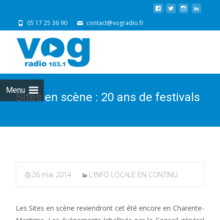
05 17 25 36 90
contact@vogradio.fr
Skip
to
cont
Menu
Sites en scène : 20 ans de festivals
26 mai 2014
L'INFO LOCALE EN CONTINU
Les Sites en scène reviendront cet été encore en Charente-