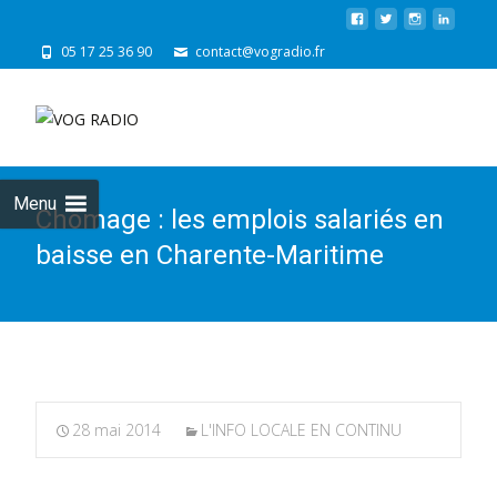
05 17 25 36 90
contact@vogradio.fr
Skip
to
cont
Menu
Chômage : les emplois salariés en
baisse en Charente-Maritime
28 mai 2014
L'INFO LOCALE EN CONTINU