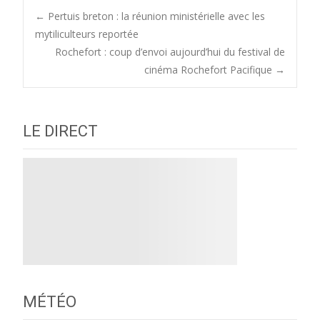
Post
←
Pertuis breton : la réunion ministérielle avec les
mytiliculteurs reportée
Rochefort : coup d’envoi aujourd’hui du festival de
navigation
cinéma Rochefort Pacifique
→
LE DIRECT
MÉTÉO