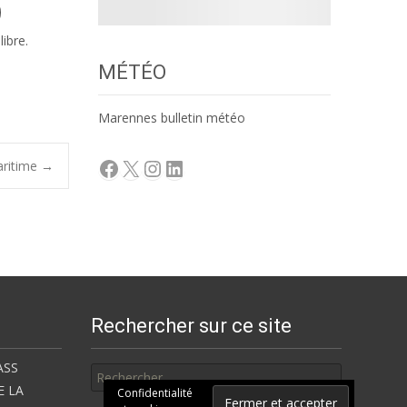
ibre.
MÉTÉO
Marennes bulletin météo
Facebook
X
Instagram
LinkedIn
aritime
→
Rechercher sur ce site
Rechercher
ASS
E LA
Confidentialité