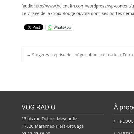
[audio:http://www.helenefm.com/wordpress/wp-content/
Le village de la Croix-Rouge ouvrira donc ses portes dema
WhatsApp
Post
←
Surgères : reprise des négociations ce matin à Terra 
navigation
VOG RADIO
À prop
15 bis rue Dubois-Meynardie
FRÉQUE
17320 Marennes-Hiers-Brouage
05 17 25 36 90
PARTEN