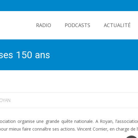
Skip
to
RADIO
PODCASTS
ACTUALITÉ
content
 ses 150 ans
OYAN
sociation organise une grande quête nationale. A Royan, l’associat
our mieux faire connaître ses actions. Vincent Cornier, en charge de l