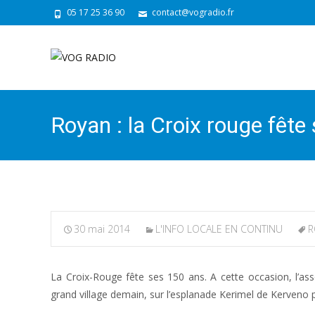
05 17 25 36 90
contact@vogradio.fr
Royan : la Croix rouge fête
30 mai 2014
L'INFO LOCALE EN CONTINU
R
La Croix-Rouge fête ses 150 ans. A cette occasion, l’as
grand village demain, sur l’esplanade Kerimel de Kerveno p