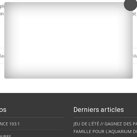
uploads/2014/05/Croixrouge-3105.mp3]
in de 10h à 18h, esplanade Kerimel de Kerveno à Royan. L’entrée est l
lacta
Chômage : baisse de -1% en Charente-M
os
Derniers articles
NCE 103.1
JEU DE L’ÉTÉ // GAGNEZ DES P
FAMILLE POUR L’AQUARIUM D
AIRES