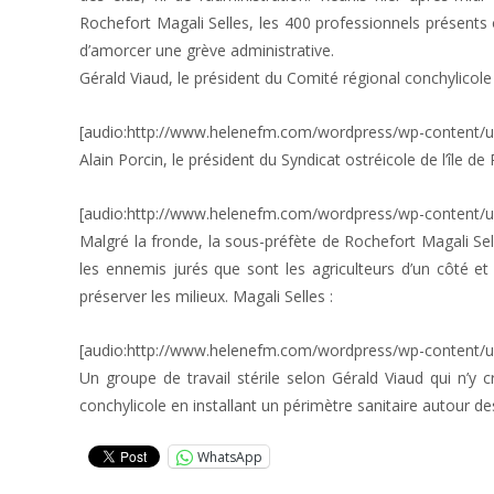
Rochefort Magali Selles, les 400 professionnels présents
d’amorcer une grève administrative.
Gérald Viaud, le président du Comité régional conchylicole 
[audio:http://www.helenefm.com/wordpress/wp-content/
Alain Porcin, le président du Syndicat ostréicole de l’île de 
[audio:http://www.helenefm.com/wordpress/wp-content/upl
Malgré la fronde, la sous-préfète de Rochefort Magali Sel
les ennemis jurés que sont les agriculteurs d’un côté et l
préserver les milieux. Magali Selles :
[audio:http://www.helenefm.com/wordpress/wp-content/u
Un groupe de travail stérile selon Gérald Viaud qui n’y 
conchylicole en installant un périmètre sanitaire autour de
WhatsApp