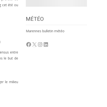
g cet été ou
MÉTÉO
Marennes bulletin météo
Facebook
X
Instagram
LinkedIn
sensus entre
ns le but de
er le milieu