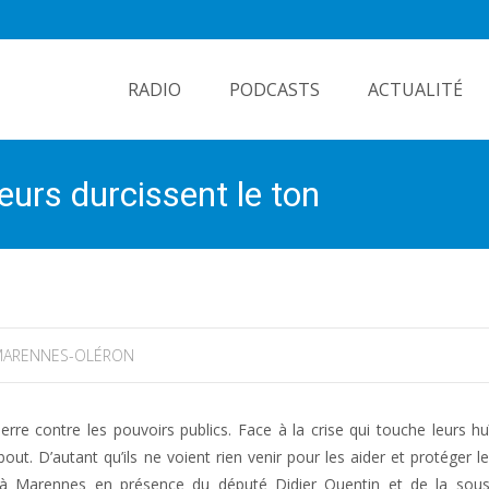
Skip
to
RADIO
PODCASTS
ACTUALITÉ
content
eurs durcissent le ton
ARENNES-OLÉRON
rre contre les pouvoirs publics. Face à la crise qui touche leurs hu
ut. D’autant qu’ils ne voient rien venir pour les aider et protéger leu
idi à Marennes en présence du député Didier Quentin et de la sous