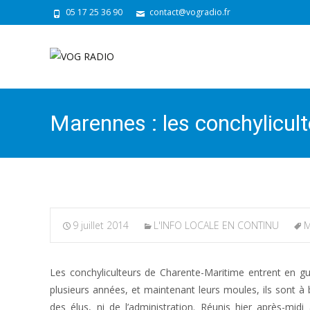
05 17 25 36 90
contact@vogradio.fr
Marennes : les conchylicult
9 juillet 2014
L'INFO LOCALE EN CONTINU
M
Les conchyliculteurs de Charente-Maritime entrent en gue
plusieurs années, et maintenant leurs moules, ils sont à bo
des élus, ni de l’administration. Réunis hier après-m