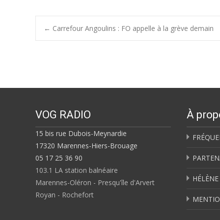
Post
←
Carrefour Angoulins : FO appelle à la grève demain
navigation
VOG RADIO
À prop
15 bis rue Dubois-Meynardie
FRÉQUE
17320 Marennes-Hiers-Brouage
05 17 25 36 90
PARTEN
103.1 LA station balnéaire
HÉLÈNE
Marennes-Oléron - Presqu'île d'Arvert
Royan - Rochefort
MENTIO