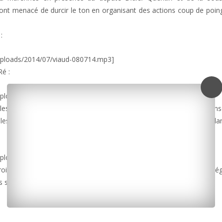
 ont menacé de durcir le ton en organisant des actions coup de poin
:
uploads/2014/07/viaud-080714.mp3]
Ré :
oads/2014/07/pt-syndicat-ostréiicole-ile-de-ré.mp3]
les a proposé la création d’un groupe de travail pour rétablir un con
es conchyliculteurs de l’autre, mais aussi les plaisanciers. Et ce da
ploads/2014/07/selles.mp3]
croit plus. Ce dernier qui réclame de vrais engagements pour protég
s sites de production.