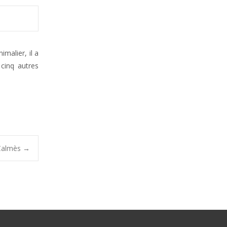
imalier, il a
 cinq autres
-Calmès
→