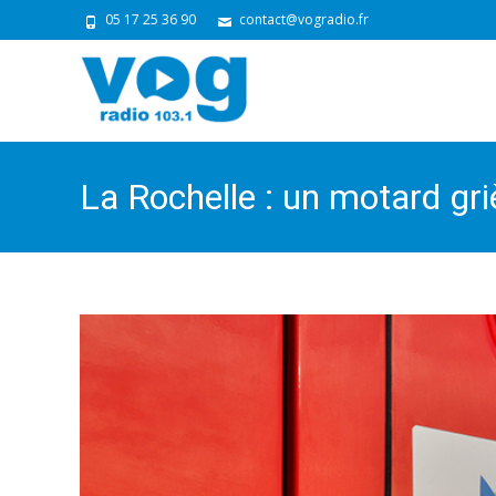
05 17 25 36 90
contact@vogradio.fr
La Rochelle : un motard gr