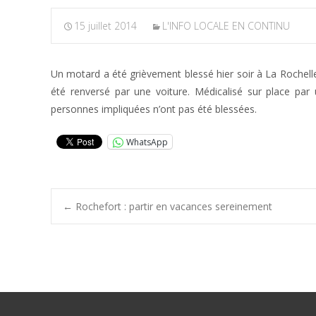
15 juillet 2014
L'INFO LOCALE EN CONTINU
Un motard a été grièvement blessé hier soir à La Rochelle. V
été renversé par une voiture. Médicalisé sur place par u
personnes impliquées n’ont pas été blessées.
WhatsApp
Post
←
Rochefort : partir en vacances sereinement
navigation