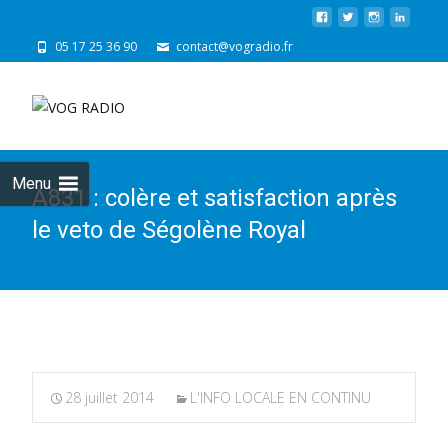
05 17 25 36 90
contact@vogradio.fr
Skip
to
cont
Menu
A831 : colère et satisfaction après
le veto de Ségolène Royal
28 juillet 2014
L'INFO LOCALE EN CONTINU