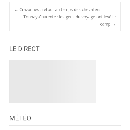
Post
←
Crazannes : retour au temps des chevaliers
Tonnay-Charente : les gens du voyage ont levé le
camp
→
navigation
LE DIRECT
MÉTÉO