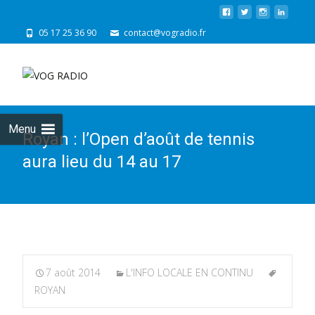
05 17 25 36 90
contact@vogradio.fr
Skip
to
cont
Menu
Royan : l’Open d’août de tennis
aura lieu du 14 au 17
7 août 2014
L'INFO LOCALE EN CONTINU
ROYAN