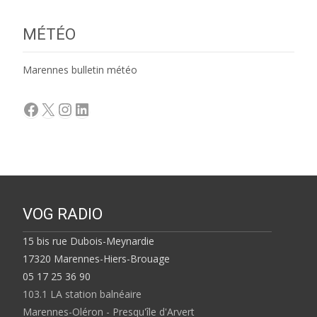
MÉTÉO
Marennes bulletin météo
Facebook
X
Instagram
LinkedIn
VOG RADIO
15 bis rue Dubois-Meynardie
17320 Marennes-Hiers-Brouage
05 17 25 36 90
103.1 LA station balnéaire
Marennes-Oléron - Presqu'île d'Arvert