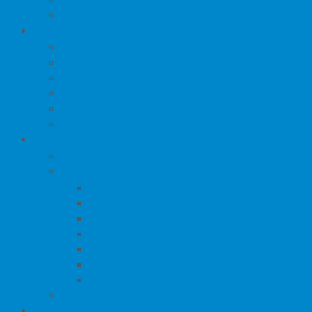
PARTENAIRES
PODCASTS
L’INFO LOCALE
L’ACTU SPORTS
LE ZOOM ÉCO
LE ZOOM ASSO
CHUT… ON ÉCOUTE LA TÉLÉ !
CLUB 80
ACTUALITÉ
L’INFO LOCALE EN CONTINU
L’INFO PRÈS DE CHEZ VOUS
CHARENTE-MARITIME
MARENNES-OLÉRON
PRESQU’ÎLE D’ARVERT
ROYAN
ROCHEFORT
LA ROCHELLE-RÉ
SAINTES
SORTIR
JEUX