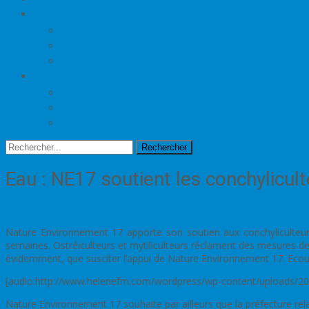
PUBLICITÉ
ENTREPRISES / COLLECTIVITÉS
ASSOCIATIONS
PARTICULIERS
CONTACT
ANTENNE
RÉDACTION
PUBLICITÉ
Rechercher
Eau : NE17 soutient les conchylicul
8 août 2014
L'INFO LOCALE EN CONTINU
redaction
Nature Environnement 17 apporte son soutien aux conchyliculteurs
semaines. Ostréiculteurs et mytiliculteurs réclament des mesures de
évidemment, que susciter l’appui de Nature Environnement 17. Ecou
[audio:http://www.helenefm.com/wordpress/wp-content/uploads/2
Nature Environnement 17 souhaite par ailleurs que la préfecture rel