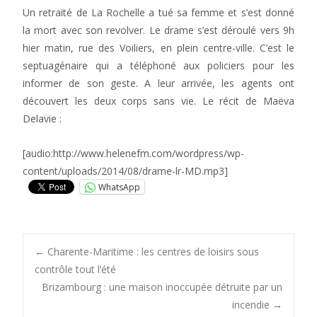
Un retraité de La Rochelle a tué sa femme et s’est donné
la mort avec son revolver. Le drame s’est déroulé vers 9h
hier matin, rue des Voiliers, en plein centre-ville. C’est le
septuagénaire qui a téléphoné aux policiers pour les
informer de son geste. A leur arrivée, les agents ont
découvert les deux corps sans vie. Le récit de Maëva
Delavie :
[audio:http://www.helenefm.com/wordpress/wp-
content/uploads/2014/08/drame-lr-MD.mp3]
WhatsApp
Post
←
Charente-Maritime : les centres de loisirs sous
contrôle tout l’été
Brizambourg : une maison inoccupée détruite par un
navigation
incendie
→