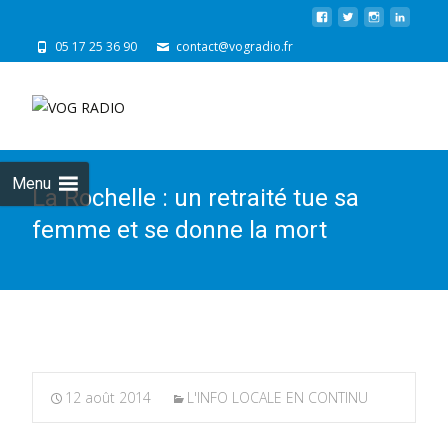
05 17 25 36 90
contact@vogradio.fr
Skip
to
cont
Menu
La Rochelle : un retraité tue sa
femme et se donne la mort
12 août 2014
L'INFO LOCALE EN CONTINU