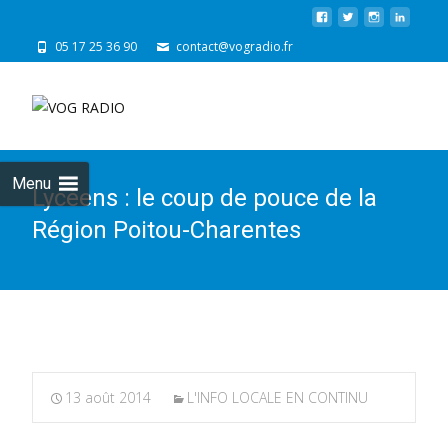
05 17 25 36 90
contact@vogradio.fr
Skip
to
cont
Menu
Lycéens : le coup de pouce de la
Région Poitou-Charentes
13 août 2014
L'INFO LOCALE EN CONTINU