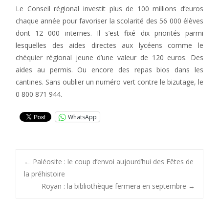
Le Conseil régional investit plus de 100 millions d’euros
chaque année pour favoriser la scolarité des 56 000 élèves
dont 12 000 internes. Il s’est fixé dix priorités parmi
lesquelles des aides directes aux lycéens comme le
chéquier régional jeune d’une valeur de 120 euros. Des
aides au permis. Ou encore des repas bios dans les
cantines. Sans oublier un numéro vert contre le bizutage, le
0 800 871 944.
WhatsApp
Post
←
Paléosite : le coup d’envoi aujourd’hui des Fêtes de
la préhistoire
Royan : la bibliothèque fermera en septembre
→
navigation