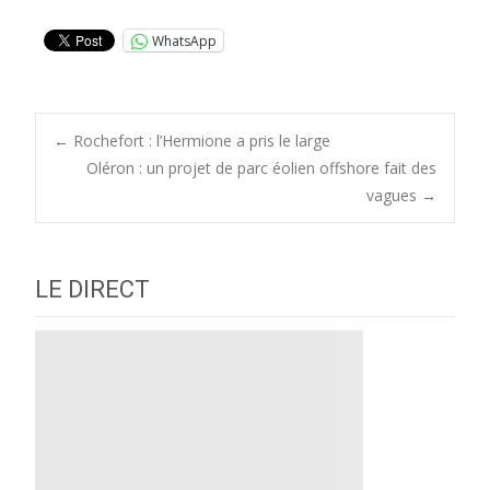
WhatsApp
Post
←
Rochefort : l’Hermione a pris le large
Oléron : un projet de parc éolien offshore fait des
vagues
→
navigation
LE DIRECT