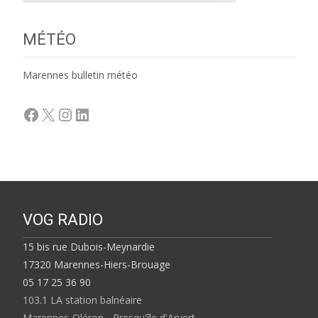
MÉTÉO
Marennes bulletin météo
Facebook
X
Instagram
LinkedIn
VOG RADIO
15 bis rue Dubois-Meynardie
17320 Marennes-Hiers-Brouage
05 17 25 36 90
103.1 LA station balnéaire
Marennes-Oléron - Presqu'île d'Arvert