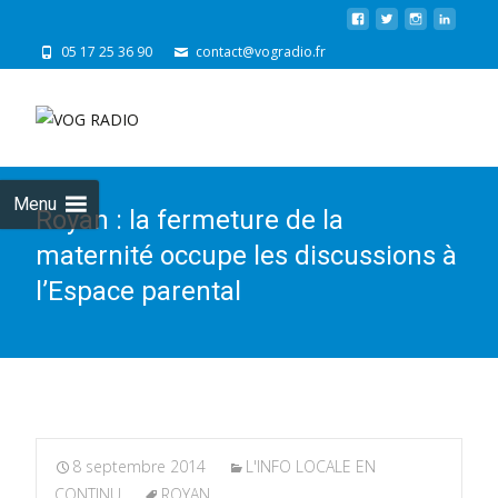
05 17 25 36 90
contact@vogradio.fr
Skip
to
cont
Menu
Royan : la fermeture de la
maternité occupe les discussions à
l’Espace parental
8 septembre 2014
L'INFO LOCALE EN
CONTINU
ROYAN