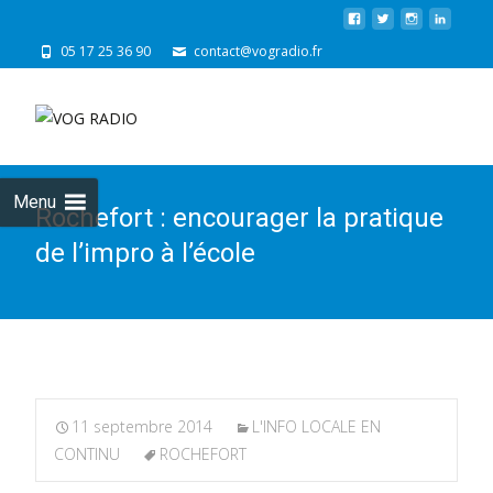
05 17 25 36 90
contact@vogradio.fr
Skip
to
cont
Menu
Rochefort : encourager la pratique
de l’impro à l’école
11 septembre 2014
L'INFO LOCALE EN
CONTINU
ROCHEFORT