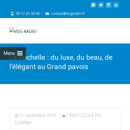
05 17 25 36 90
contact@vogradio.fr
Skip
to
cont
Menu
La Rochelle : du luxe, du beau, de
l’élégant au Grand pavois
17 septembre 2014
L'INFO LOCALE EN
CONTINU