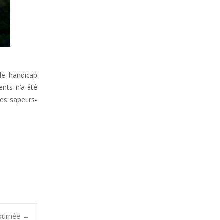
de handicap
ents n’a été
les sapeurs-
tournée
→