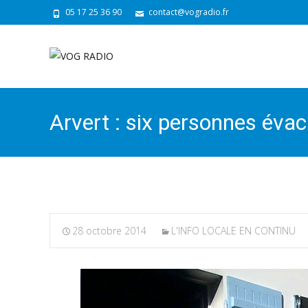
05 17 25 36 90
contact@vogradio.fr
Arvert : six personnes éva
28 octobre 2014
L'INFO LOCALE EN CONTINU