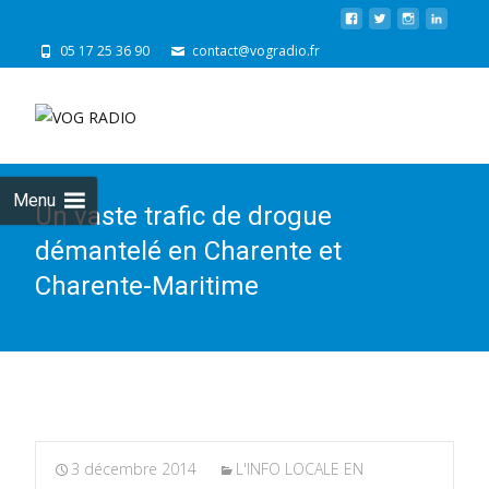
05 17 25 36 90
contact@vogradio.fr
Skip
to
cont
Menu
Un vaste trafic de drogue
démantelé en Charente et
Charente-Maritime
3 décembre 2014
L'INFO LOCALE EN