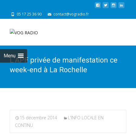
05 17 25 36 90
contact@vogradio.fr
Skip
to
cont
Menu
L’APF privée de manifestation ce
week-end à La Rochelle
15 décembre 2014
L'INFO LOCALE EN
CONTINU