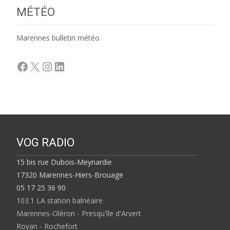
MÉTÉO
Marennes bulletin météo
Facebook
X
Instagram
LinkedIn
VOG RADIO
15 bis rue Dubois-Meynardie
17320 Marennes-Hiers-Brouage
05 17 25 36 90
103.1 LA station balnéaire
Marennes-Oléron - Presqu'île d'Arvert
Royan - Rochefort