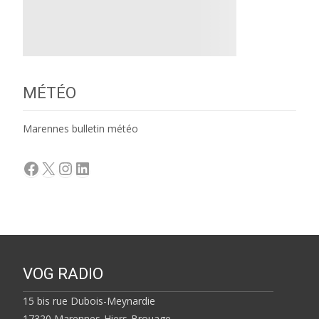
MÉTÉO
Marennes bulletin météo
Facebook
X
Instagram
LinkedIn
VOG RADIO
15 bis rue Dubois-Meynardie
17320 Marennes-Hiers-Brouage