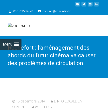
05 17 25 36 90
contact@vogradio.fr
Skip
to
cont
Menu
Rochefort : l’aménagement des
abords du futur cinéma va causer
des problèmes de circulation
18 décembre 2014
L'INFO LOCALE EN
CONTINU
ROCHEFORT