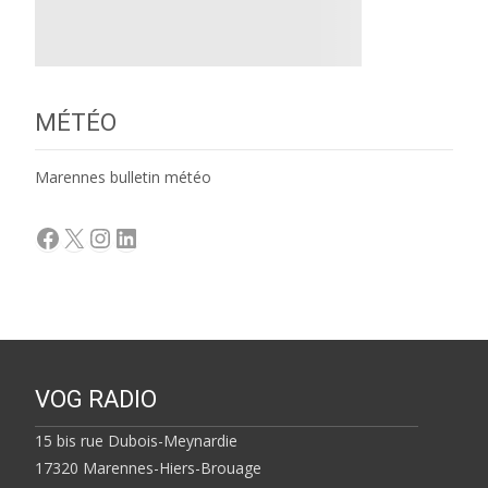
MÉTÉO
Marennes bulletin météo
Facebook
X
Instagram
LinkedIn
VOG RADIO
15 bis rue Dubois-Meynardie
17320 Marennes-Hiers-Brouage