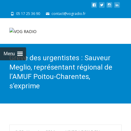
05 17 25 36 90
contact@vogradio.fr
Skip
to
cont
Menu
Grève des urgentistes : Sauveur
Meglio, représentant régional de
l’AMUF Poitou-Charentes,
s’exprime