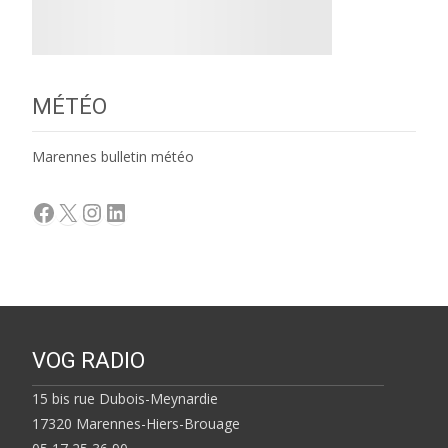
MÉTÉO
Marennes bulletin météo
Facebook
X
Instagram
LinkedIn
VOG RADIO
15 bis rue Dubois-Meynardie
17320 Marennes-Hiers-Brouage