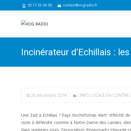
05 17 25 36 90
contact@vogradio.fr
Incinérateur d’Echillais : l
26 décembre 2014
L'INFO LOCALE EN CONTINU
Une Zad à Echillais ? Pays Rochefortais Alert’ réfléchit d
zone à défendre comme à Notre-Dame-des-Landes. Alors qu
dans quelques jours, l’association d’opposants s’insurge co