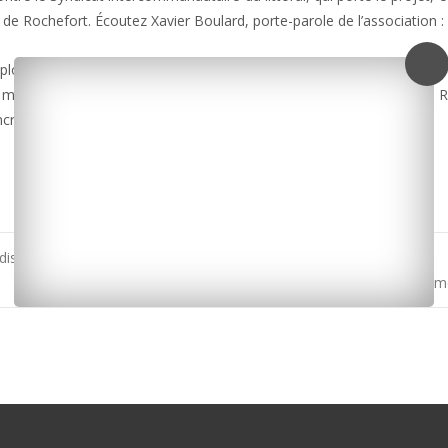
e Rochefort. Écoutez Xavier Boulard, porte-parole de l’association :
ploads/2014/12/Incinerateur-occupation.mp3]
manifestations et des actions. L’association se rendra d’ailleurs à 
re les élus d’abandonner le projet.
disation du corps ? «
Le projet d’écotaxe sur le pont d’Oléron suscite la colère des 