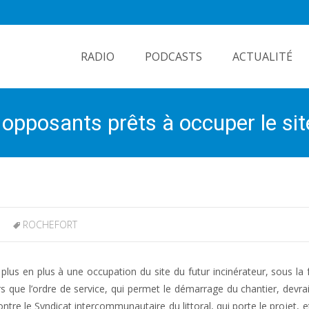
Skip
to
RADIO
PODCASTS
ACTUALITÉ
content
es opposants prêts à occuper le sit
ROCHEFORT
e plus en plus à une occupation du site du futur incinérateur, sous la
e l’ordre de service, qui permet le démarrage du chantier, devrai
ntre le Syndicat intercommunautaire du littoral, qui porte le projet, e