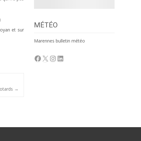
MÉTÉO
Royan et sur
Marennes bulletin météo
Facebook
X
Instagram
LinkedIn
motards
→