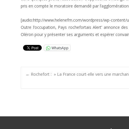
pris en compte le moratoire demandé par l’agglomération d
[audio:http://www.helenefm.com/wordpress/wp-content/u
Outre l’occupation, Pays rochefortais Alert’ annonce des 
Oléron pour y présenter ses arguments et espérer convainc
WhatsApp
Post
←
Rochefort : » La France court-elle vers une marchan
navigation