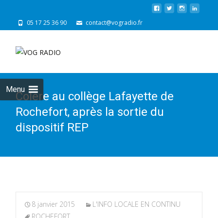
05 17 25 36 90
contact@vogradio.fr
Skip
to
cont
Menu
Colère au collège Lafayette de
Rochefort, après la sortie du
dispositif REP
8 janvier 2015
L'INFO LOCALE EN CONTINU
ROCHEFORT