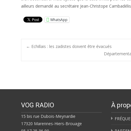
ailleurs demandé au secrétaire Jean-Christope Cambadélis 
WhatsApp
Post
←
Echillais : les zadistes doivent être évacués
Départementale
navigation
VOG RADIO
À prop
15 bis rue Dubois-Meynardie
FRÉQUE
17320 Marennes-Hiers-Brouage
05 17 25 36 90
PARTEN