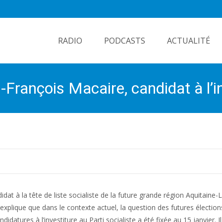
Skip
to
RADIO
PODCASTS
ACTUALITÉ
content
-François Macaire, candidat à l’i
didat à la tête de liste socialiste de la future grande région Aquitaine
xplique que dans le contexte actuel, la question des futures élection
idatures à l’investiture au Parti socialiste a été fixée au 15 janvier. Il