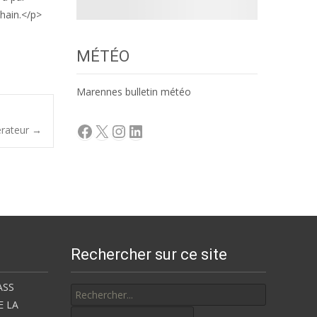
hain.</p>
MÉTÉO
Marennes bulletin météo
Facebook
X
Instagram
LinkedIn
érateur
→
Rechercher sur ce site
Rechercher
ASS
E LA