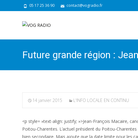
05 17 25 36 90
contact@vogradio.fr
Future grande région : Jean
14 janvier 2015
L'INFO LOCALE EN CONTINU
<p style= »text-align: justify; »>Jean-François Macaire, can
Poitou-Charentes. L’actuel président du Poitou-Charentes e
bien secondaire. Mais ajoute que la date limite pour les cand