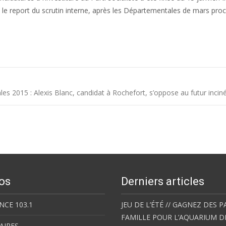
le report du scrutin interne, après les Départementales de mars proc
s 2015 : Alexis Blanc, candidat à Rochefort, s’oppose au futur incin
os
Derniers articles
NCE 103.1
JEU DE L’ÉTÉ // GAGNEZ DES P
FAMILLE POUR L’AQUARIUM D
AIRES