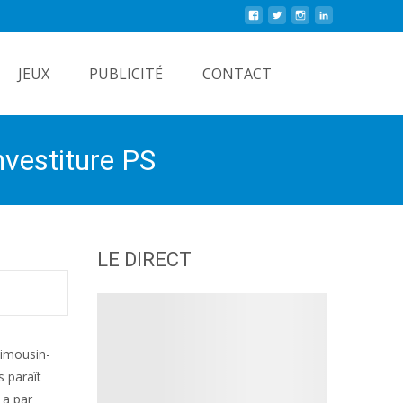
Rechercher
JEUX
PUBLICITÉ
CONTACT
nvestiture PS
LE DIRECT
-Limousin-
s paraît
 a par