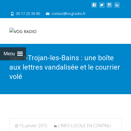
05 17 25 36 90
contact@vogradio.fr
Skip
to
cont
Menu
Saint-Trojan-les-Bains : une boîte
aux lettres vandalisée et le courrier
volé
15 janvier 2015
L'INFO LOCALE EN CONTINU